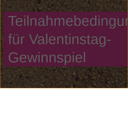
Teilnahmebedingu
für Valentinstag-
Gewinnspiel
1. Veranstalter
Veranstalter des Gewinnspiels/der Verlosung ist die