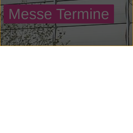
Messe Termine
Treffen Sie uns auf
Fachmessen
Seit vielen Jahren ist die Schulze Heimtierbedarf GmbH
weltweit auf den gängigen Ausstellungen und
Fachmessen zum Thema Heimtierbedarf vertreten.
Nutzen Sie die Gelegenheit und lassen Sie sich persönlich
von unseren Produkten begeistern.