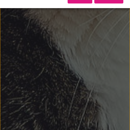
einverstanden.
Im unteren Bereich der Website kann ich über einen Klick auf
„Datenerfassung konfigurieren“ meine Einwilligung jederzeit mit
Wirkung für die Zukunft ändern.
Hinweis zur Datenweitergabe in die USA:
Indem Sie auf "Akzeptieren" klicken, willigen Sie ein, dass Ihre
Daten auch in den USA verarbeitet werden (US-
Softwareunternehmen: Google) - gem. Art. 49 Abs. 1 S. 1 lit. a
DSGVO.