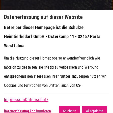
Datenerfassung auf dieser Website
Betreiber dieser Homepage ist die Schulze
Heimtierbedarf GmbH - Osterkamp 11 - 32457 Porta
Westfalica
Um die Nutzung dieser Homepage so anwenderfreundlich wie
möglich zu gestalten, sie stetig zu verbessern und Werbung
entsprechend den Interessen ihrer Nutzer anzuzeigen nutzen wir
Cookies und Funktionen von Dritten, auch von US-
Softwareunternehmen (Google). Durch einen Klick auf
Impressum
Datenschutz
„Akzeptieren“ bin ich mit der Verarbeitung entsprechend aller
Datenerfassung konfigurieren
Ablehnen
Akzeptieren
unter „Datenerfassung konfigurieren“ aufgeführten Funktionen